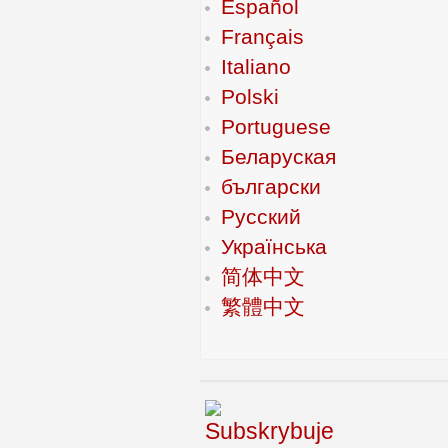
Español
Français
Italiano
Polski
Portuguese
Беларуская
български
Русский
Українська
简体中文
繁體中文