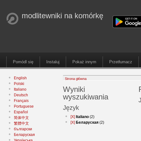
modlitewniki na komórkę
Pomódl się
Instaluj
Pokaż innym
Przetłumacz
English
Strona główna
Polski
Wyniki
Italiano
wyszukiwania
Deutsch
Français
Portuguese
Język
Español
[X]
Italiano
(2)
简体中文
[X]
Беларуская
(2)
繁體中文
български
Беларуская
Українська