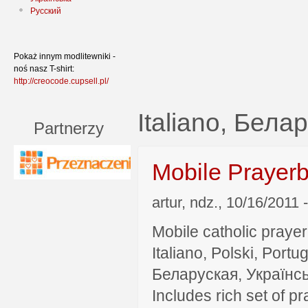
Русский
Pokaż innym modlitewniki -
noś nasz T-shirt:
http://creocode.cupsell.pl/
Italiano, Бела
Partnerzy
Mobile Prayer
artur, ndz., 10/16/2011 
Mobile catholic prayer
Italiano, Polski, P
Беларуская, Українсь
Includes rich set of p