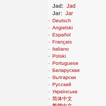
Jad:
Jad
Jar:
Jar
Deutsch
Angielski
Español
Français
Italiano
Polski
Portuguese
Беларуская
български
Русский
Українська
简体中文
繁體中文