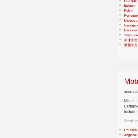
Français
Italiano
Polski
Portugue
Беларус
българс
Русский
Українсь
简体中文
繁體中文
Mobi
artur, so
Mobile 
Беларус
Includes
Scroll s
Deutsch
Angielski