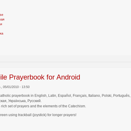
se
кая
ки
ка
le Prayerbook for Android
b., 05/01/2010 - 13:50
catholic prayerbook in English, Latin, Español, Français, Italiano, Polski, Por
кая, Українська, Русский.
 rich set of prayers and the elements of the Catechism.
creen using trackball (joystick) for longer prayers!