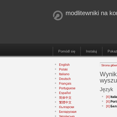
modlitewniki na k
Pomódl się
Instaluj
Pokaż
English
Strona głów
Polski
Wynik
Italiano
wyszu
Deutsch
Français
Portuguese
Język
Español
[X]
Ital
简体中文
[X]
Por
繁體中文
[X]
Бел
български
Беларуская
Українська