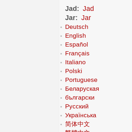
Jad:
Jad
Jar:
Jar
Deutsch
English
Español
Français
Italiano
Polski
Portuguese
Беларуская
български
Русский
Українська
简体中文