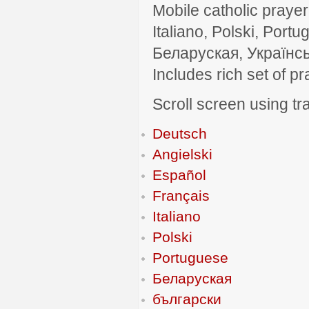
Mobile catholic prayer
Italiano, Polski, P
Беларуская, Українсь
Includes rich set of p
Scroll screen using tra
Deutsch
Angielski
Español
Français
Italiano
Polski
Portuguese
Беларуская
български