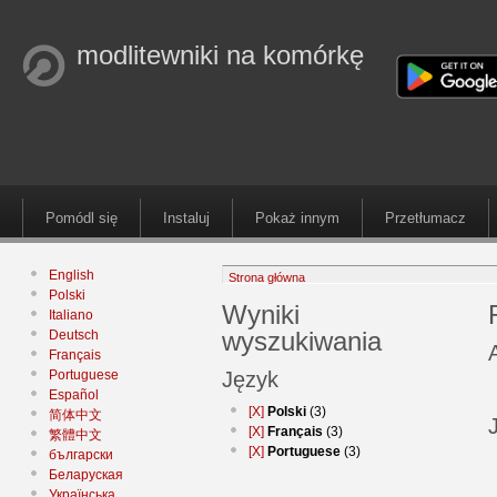
modlitewniki na komórkę
Pomódl się
Instaluj
Pokaż innym
Przetłumacz
English
Strona główna
Polski
Wyniki
Italiano
wyszukiwania
Deutsch
Français
Portuguese
Język
Español
[X]
Polski
(3)
简体中文
[X]
Français
(3)
繁體中文
[X]
Portuguese
(3)
български
Беларуская
Українська