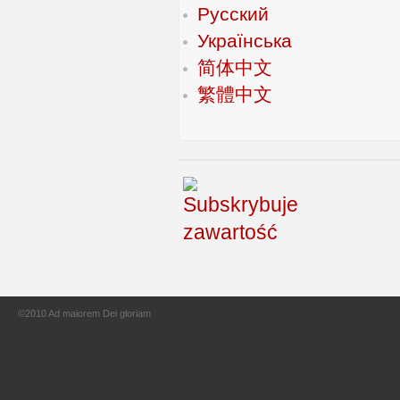
Русский
Українська
简体中文
繁體中文
©2010 Ad maiorem Dei gloriam