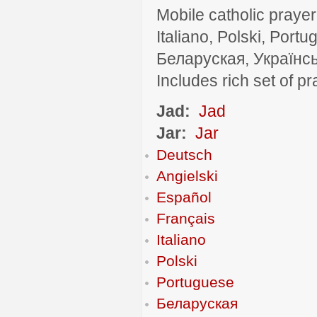
Mobile catholic prayer
Italiano, Polski, P
Беларуская, Українсь
Includes rich set of p
Jad:
Jad
Jar:
Jar
Deutsch
Angielski
Español
Français
Italiano
Polski
Portuguese
Беларуская