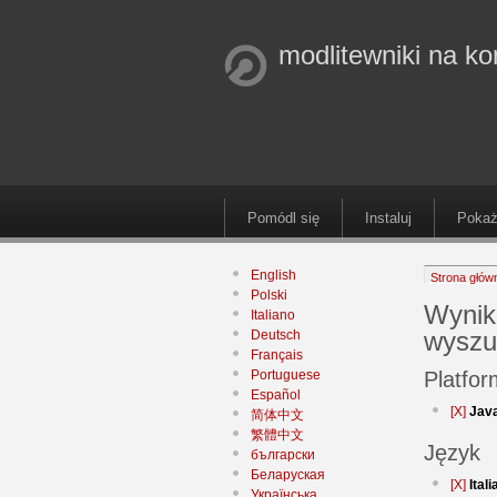
modlitewniki na k
Pomódl się
Instaluj
Pokaż
English
Strona głów
Polski
Wynik
Italiano
wyszu
Deutsch
Français
Portuguese
Platfo
Español
[X]
Jav
简体中文
繁體中文
Język
български
Беларуская
[X]
Ital
Українська