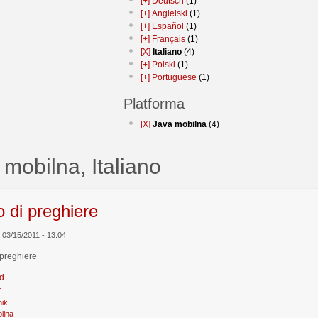
[+]
Deutsch
(1)
[+]
Angielski
(1)
[+]
Español
(1)
[+]
Français
(1)
[X]
Italiano
(4)
[+]
Polski
(1)
[+]
Portuguese
(1)
Platforma
[X]
Java mobilna
(4)
 mobilna, Italiano
o di preghiere
., 03/15/2011 - 13:04
 preghiere
d
r
nik
ilna