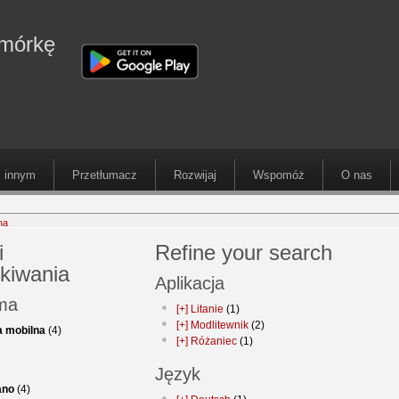
omórkę
 innym
Przetłumacz
Rozwijaj
Wspomóż
O nas
na
i
Refine your search
kiwania
Aplikacja
rma
[+]
Litanie
(1)
[+]
Modlitewnik
(2)
a mobilna
(4)
[+]
Różaniec
(1)
Język
iano
(4)