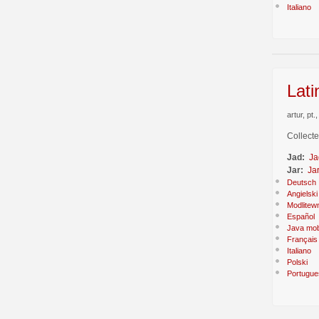
Italiano
Lati
artur, pt
Collecte
Jad:
Ja
Jar:
Ja
Deutsch
Angielski
Modlitew
Español
Java mob
Français
Italiano
Polski
Portugue