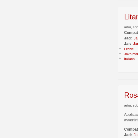
Lita
artur, so
Compati
Jad:
Ja
Jar:
Ja
Litanie
Java mob
Italiano
Rosa
artur, so
Applicaz
avvertirti
Compati
Jad:
Ja