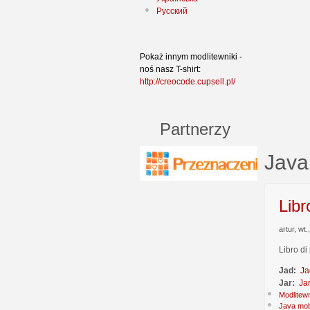
Русский
Pokaż innym modlitewniki -
noś nasz T-shirt:
http://creocode.cupsell.pl/
Partnerzy
Java
Libr
artur, wt
Libro di
Jad:
Ja
Jar:
Ja
Modlitew
Java mob