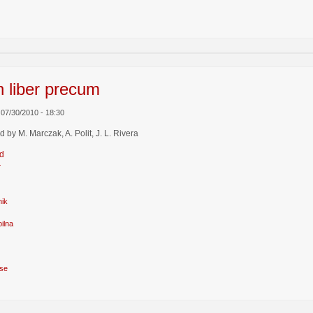
n liber precum
., 07/30/2010 - 18:30
d by M. Marczak, A. Polit, J. L. Rivera
d
r
nik
ilna
se