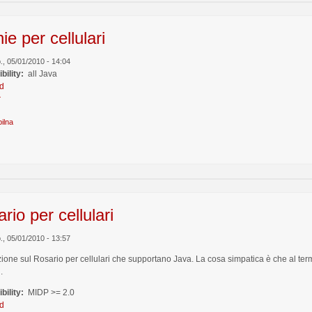
nie per cellulari
b., 05/01/2010 - 14:04
bility:
all Java
d
r
ilna
rio per cellulari
b., 05/01/2010 - 13:57
ione sul Rosario per cellulari che supportano Java. La cosa simpatica è che al termi
.
bility:
MIDP >= 2.0
d