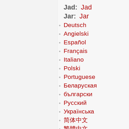
Jad:
Jad
Jar:
Jar
Deutsch
Angielski
Español
Français
Italiano
Polski
Portuguese
Беларуская
български
Русский
Українська
简体中文
繁體中文