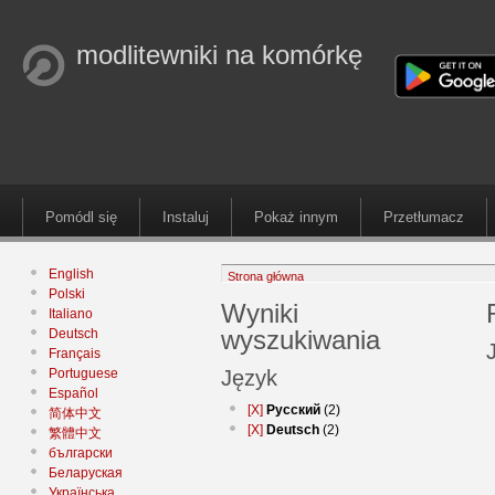
modlitewniki na komórkę
Pomódl się
Instaluj
Pokaż innym
Przetłumacz
English
Strona główna
Polski
Wyniki
Italiano
wyszukiwania
Deutsch
Français
Portuguese
Język
Español
[X]
Русский
(2)
简体中文
[X]
Deutsch
(2)
繁體中文
български
Беларуская
Українська