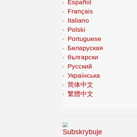
Español
Français
Italiano
Polski
Portuguese
Беларуская
български
Русский
Українська
简体中文
繁體中文