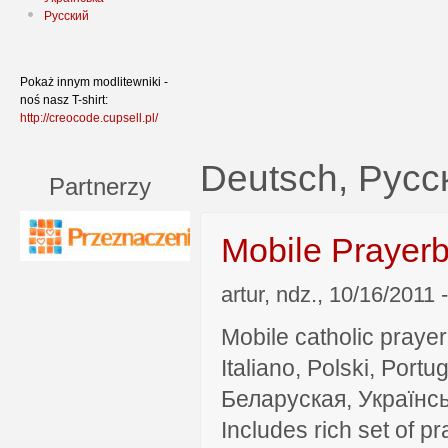
Русский
Pokaż innym modlitewniki -
noś nasz T-shirt:
http://creocode.cupsell.pl/
Deutsch, Русс
Partnerzy
Mobile Prayer
artur, ndz., 10/16/2011 
Mobile catholic prayer
Italiano, Polski, P
Беларуская, Українсь
Includes rich set of p