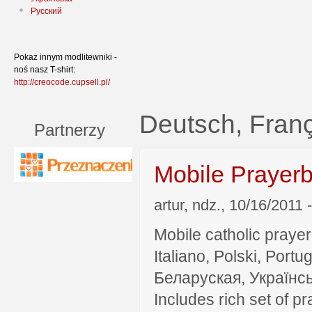
Русский
Pokaż innym modlitewniki -
noś nasz T-shirt:
http://creocode.cupsell.pl/
Deutsch, Fran
Partnerzy
Mobile Prayer
artur, ndz., 10/16/2011 
Mobile catholic prayer
Italiano, Polski, P
Беларуская, Українсь
Includes rich set of p