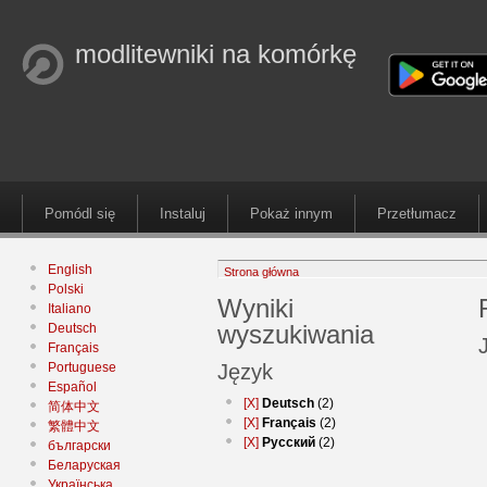
modlitewniki na komórkę
Pomódl się
Instaluj
Pokaż innym
Przetłumacz
English
Strona główna
Polski
Wyniki
Italiano
wyszukiwania
Deutsch
Français
Portuguese
Język
Español
[X]
Deutsch
(2)
简体中文
[X]
Français
(2)
繁體中文
[X]
Русский
(2)
български
Беларуская
Українська