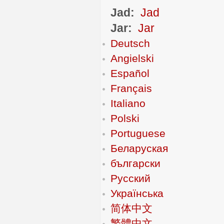
Jad:
Jad
Jar:
Jar
Deutsch
Angielski
Español
Français
Italiano
Polski
Portuguese
Беларуская
български
Русский
Українська
简体中文
繁體中文