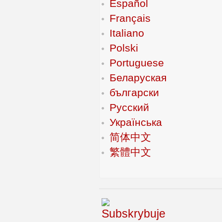
Español
Français
Italiano
Polski
Portuguese
Беларуская
български
Русский
Українська
简体中文
繁體中文