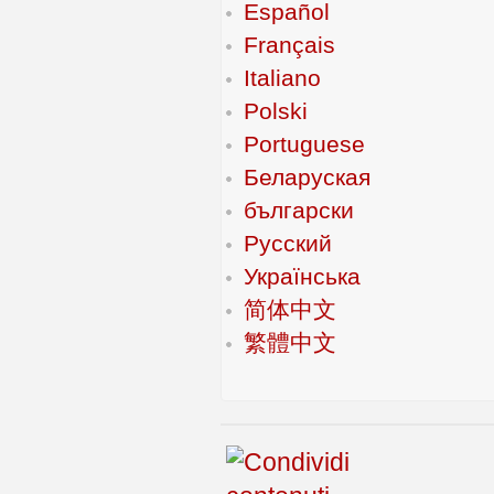
Español
Français
Italiano
Polski
Portuguese
Беларуская
български
Русский
Українська
简体中文
繁體中文