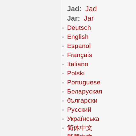
Jad:
Jad
Jar:
Jar
Deutsch
English
Español
Français
Italiano
Polski
Portuguese
Беларуская
български
Русский
Українська
简体中文