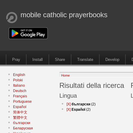
mobile catholic prayerbooks
Pray
Install
Share
Translate
Develop
English
Home
Polski
Risultati della ricerca
Italiano
Deutsch
Lingua
Français
Portuguese
[X]
български
(2)
Español
[X]
Español
(2)
简体中文
繁體中文
български
Беларуская