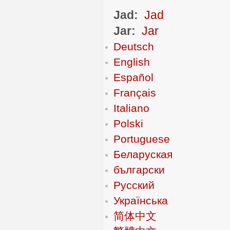
Jad:
Jad
Jar:
Jar
Deutsch
English
Español
Français
Italiano
Polski
Portuguese
Беларуская
български
Русский
Українська
简体中文