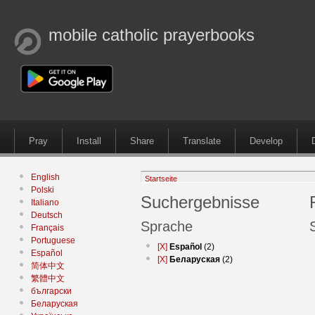
mobile catholic prayerbooks
Pray
Install
Share
Translate
Develop
English
Startseite
Polski
Suchergebnisse
Italiano
Deutsch
Sprache
Français
Portuguese
[X]
Español
(2)
Español
[X]
Беларуская
(2)
简体中文
繁體中文
български
Беларуская