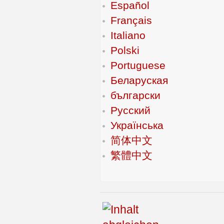
Español
Français
Italiano
Polski
Portuguese
Беларуская
български
Русский
Українська
简体中文
繁體中文