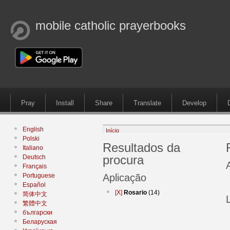
mobile catholic prayerbooks
Pray
Install
Share
Translate
Develop
English
Início
Polski
Resultados da
Italiano
procura
Deutsch
Français
Portuguese
Aplicação
Español
[X]
Rosario
(14)
简体中文
繁體中文
български
Беларуская