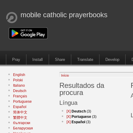
mobile catholic prayerbooks
Pray
Install
Share
Translate
Develop
English
Início
Polski
Resultados da
Italiano
procura
Deutsch
Français
Portuguese
Língua
Español
[X]
Deutsch
(3)
简体中文
[X]
Portuguese
(3)
繁體中文
[X]
Español
(3)
български
Беларуская