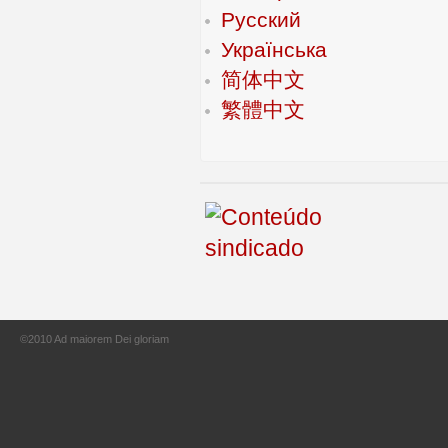
Русский
Українська
简体中文
繁體中文
©2010 Ad maiorem Dei gloriam