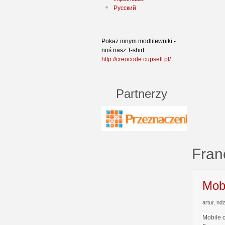
Русский
Pokaż innym modlitewniki -
noś nasz T-shirt:
http://creocode.cupsell.pl/
Partnerzy
Fran
Mob
artur, nd
Mobile 