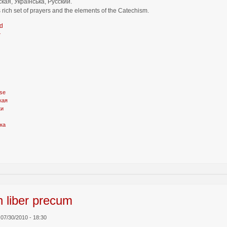
кая, Українська, Русский.
 rich set of prayers and the elements of the Catechism.
d
r
se
кая
ки
ка
n liber precum
., 07/30/2010 - 18:30