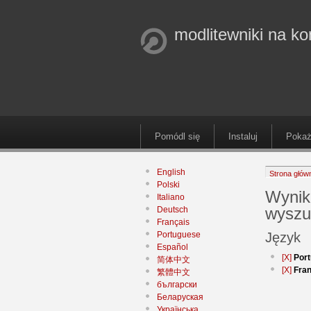
modlitewniki na k
Pomódl się
Instaluj
Pokaż
English
Strona głów
Polski
Wynik
Italiano
wyszu
Deutsch
Français
Portuguese
Język
Español
[X]
Por
简体中文
[X]
Fran
繁體中文
български
Беларуская
Українська