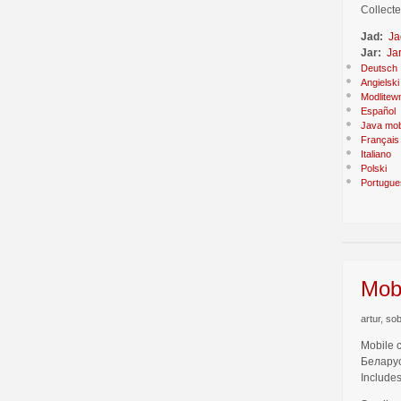
Collecte
Jad:
Ja
Jar:
Ja
Deutsch
Angielski
Modlitew
Español
Java mob
Français
Italiano
Polski
Portugue
Mobi
artur, so
Mobile 
Беларус
Includes