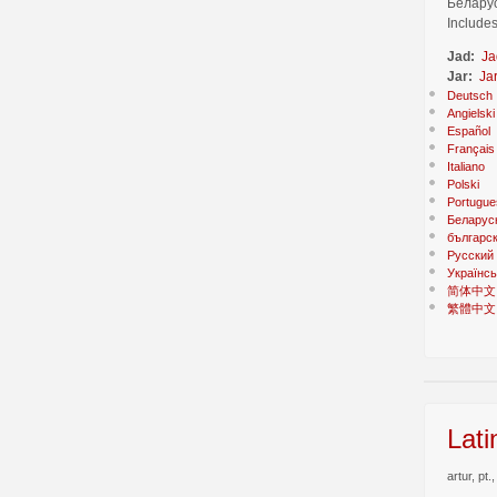
Беларус
Includes
Jad:
Ja
Jar:
Ja
Deutsch
Angielski
Español
Français
Italiano
Polski
Portugue
Беларус
българс
Русский
Українсь
简体中文
繁體中文
Lati
artur, pt