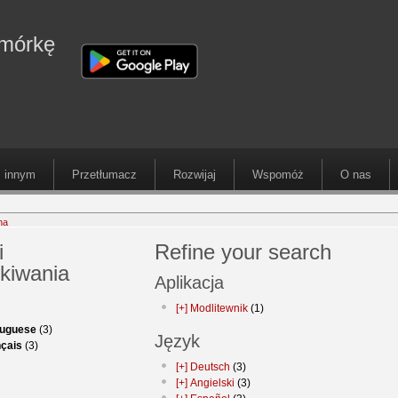
omórkę
 innym
Przetłumacz
Rozwijaj
Wspomóż
O nas
na
i
Refine your search
kiwania
Aplikacja
[+]
Modlitewnik
(1)
tuguese
(3)
Język
çais
(3)
[+]
Deutsch
(3)
[+]
Angielski
(3)