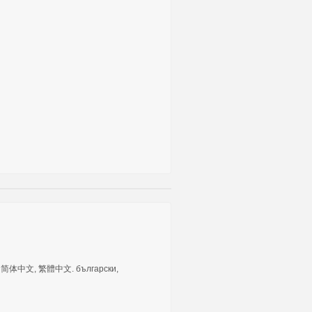
tuguês, 简体中文, 繁體中文. български,