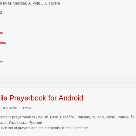
d by M. Marczak, A. Polit, J. L. Rivera
d
r
nik
ilna
se
le Prayerbook for Android
b., 05/01/2010 - 13:50
catholic prayerbook in English, Latin, Español, Français, Italiano, Polski, Por
кая, Українська, Русский.
 rich set of prayers and the elements of the Catechism.