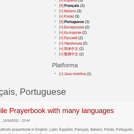
[+]
Español
(3)
[X]
Français
(3)
[+]
Italiano
(3)
[+]
Polski
(3)
[X]
Portuguese
(3)
[+]
Беларуская
(2)
[+]
български
(2)
[+]
Русский
(2)
[+]
Українська
(2)
[+]
简体中文
(2)
[+]
繁體中文
(2)
Platforma
[+]
Java mobilna
(1)
çais, Portuguese
ile Prayerbook with many languages
z., 10/16/2011 - 22:44
catholic prayerbook in English, Latin, Español, Français, Italiano, Polski, Por