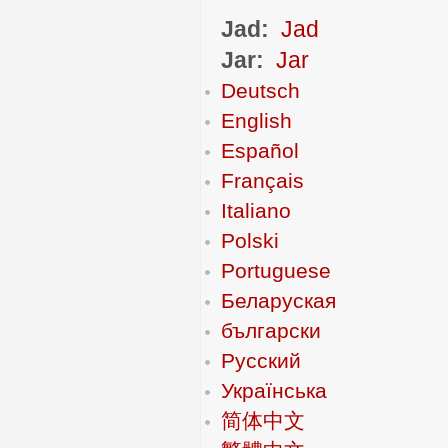
Jad:
Jad
Jar:
Jar
Deutsch
English
Español
Français
Italiano
Polski
Portuguese
Беларуская
български
Русский
Українська
简体中文