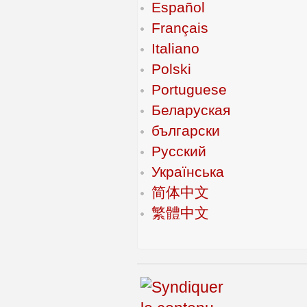
Español
Français
Italiano
Polski
Portuguese
Беларуская
български
Русский
Українська
简体中文
繁體中文