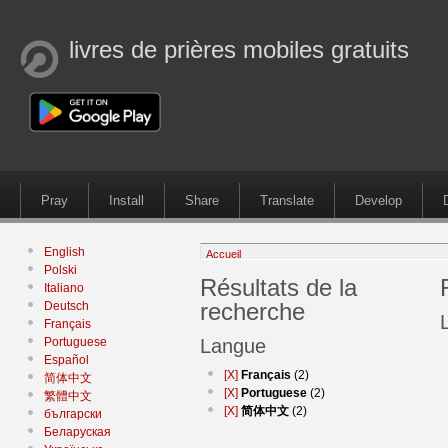
livres de prières mobiles gratuits
Pray
Install
Share
Translate
Develop
English
Accueil
Polski
Résultats de la
Italiano
recherche
Deutsch
Français
Portuguese
Langue
Español
[X]
Français
(2)
简体中文
[X]
Portuguese
(2)
繁體中文
[X]
简体中文
(2)
български
Беларуская