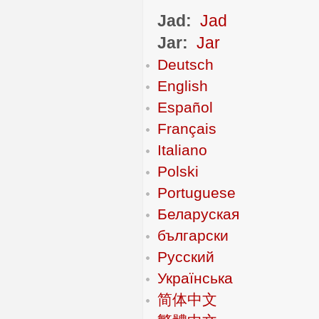
Jad:
Jad
Jar:
Jar
Deutsch
English
Español
Français
Italiano
Polski
Portuguese
Беларуская
български
Русский
Українська
简体中文