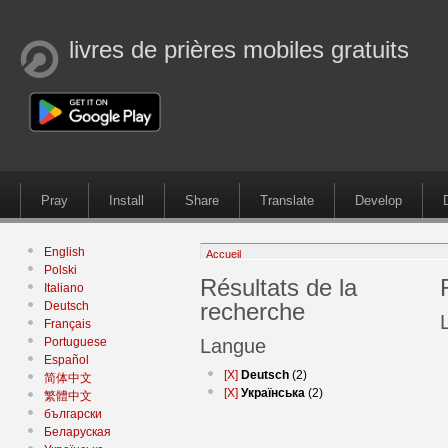
livres de prières mobiles gratuits
Pray
Install
Share
Translate
Develop
English
Accueil
Polski
Résultats de la
Italiano
recherche
Deutsch
Français
Portuguese
Langue
Español
[X]
Deutsch
(2)
简体中文
[X]
Українська
(2)
繁體中文
български
Беларуская