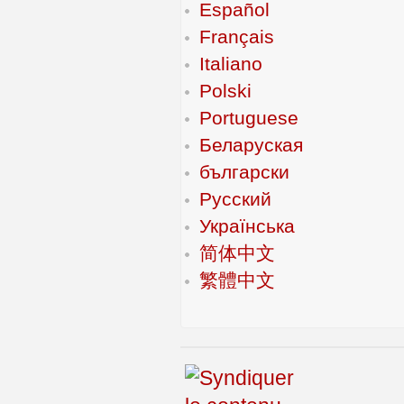
Español
Français
Italiano
Polski
Portuguese
Беларуская
български
Русский
Українська
简体中文
繁體中文