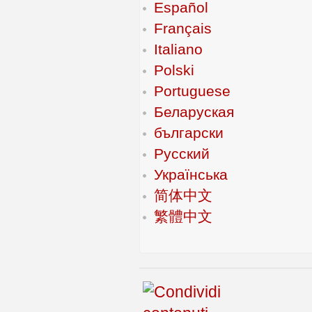
Español
Français
Italiano
Polski
Portuguese
Беларуская
български
Русский
Українська
简体中文
繁體中文