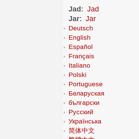
Jad:
Jad
Jar:
Jar
Deutsch
English
Español
Français
Italiano
Polski
Portuguese
Беларуская
български
Русский
Українська
简体中文