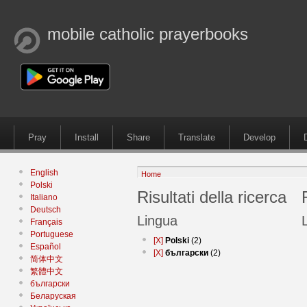
mobile catholic prayerbooks
Pray
Install
Share
Translate
Develop
English
Home
Polski
Risultati della ricerca
Italiano
Deutsch
Lingua
Français
Portuguese
[X]
Polski
(2)
Español
[X]
български
(2)
简体中文
繁體中文
български
Беларуская