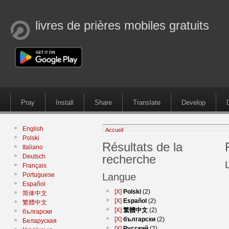
livres de prières mobiles gratuits
Pray
Install
Share
Translate
Develop
English
Accueil
Polski
Résultats de la
Italiano
recherche
Deutsch
Français
Portuguese
Langue
Español
[X]
Polski
(2)
简体中文
[X]
Español
(2)
繁體中文
[X]
繁體中文
(2)
български
[X]
български
(2)
Беларуская
[X]
Русский
(2)