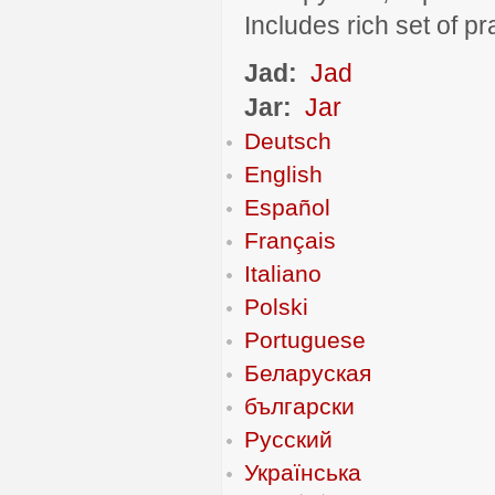
Includes rich set of p
Jad:
Jad
Jar:
Jar
Deutsch
English
Español
Français
Italiano
Polski
Portuguese
Беларуская
български
Русский
Українська