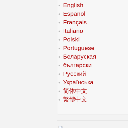
English
Español
Français
Italiano
Polski
Portuguese
Беларуская
български
Русский
Українська
简体中文
繁體中文