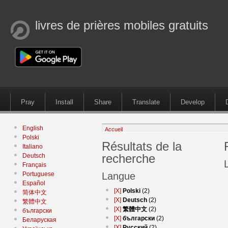
livres de prières mobiles gratuits
Pray
Install
Share
Translate
Develop
English
Accueil
Polski
Résultats de la
Italiano
recherche
Deutsch
Français
Portuguese
Langue
Español
[X]
Polski
(2)
简体中文
[X]
Deutsch
(2)
繁體中文
[X]
繁體中文
(2)
български
[X]
български
(2)
Беларуская
[X]
Русский
(2)