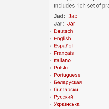
Includes rich set of p
Jad:
Jad
Jar:
Jar
Deutsch
English
Español
Français
Italiano
Polski
Portuguese
Беларуская
български
Русский
Українська