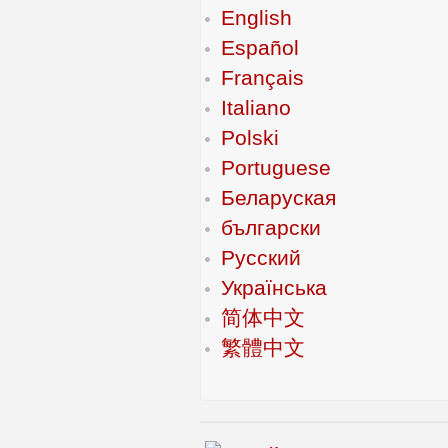
English
Español
Français
Italiano
Polski
Portuguese
Беларуская
български
Русский
Українська
简体中文
繁體中文