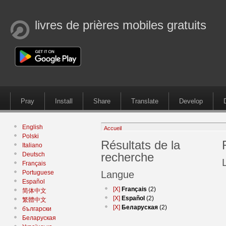
livres de prières mobiles gratuits
Pray
Install
Share
Translate
Develop
English
Accueil
Polski
Résultats de la
Italiano
recherche
Deutsch
Français
Portuguese
Langue
Español
[X]
Français
(2)
简体中文
[X]
Español
(2)
繁體中文
[X]
Беларуская
(2)
български
Беларуская