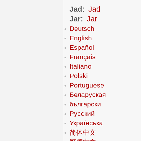
Jad:
Jad
Jar:
Jar
Deutsch
English
Español
Français
Italiano
Polski
Portuguese
Беларуская
български
Русский
Українська
简体中文