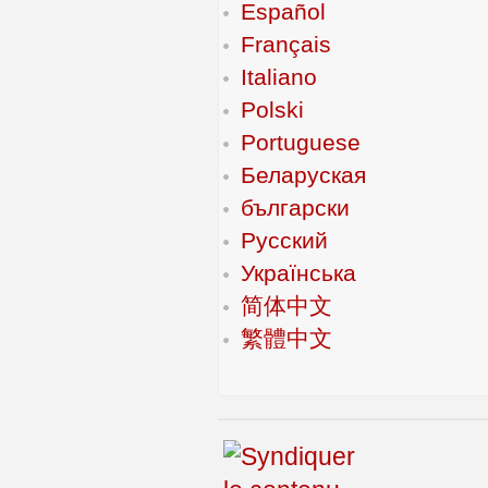
Español
Français
Italiano
Polski
Portuguese
Беларуская
български
Русский
Українська
简体中文
繁體中文